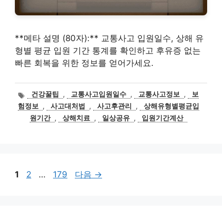
**메타 설명 (80자):** 교통사고 입원일수, 상해 유
형별 평균 입원 기간 통계를 확인하고 후유증 없는
빠른 회복을 위한 정보를 얻어가세요.
태
건강꿀팁
,
교통사고입원일수
,
교통사고정보
,
보
그
험정보
,
사고대처법
,
사고후관리
,
상해유형별평균입
원기간
,
상해치료
,
일상공유
,
입원기간계산
페
페
페
1
2
…
179
다음
→
이
이
이
지
지
지