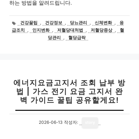
하는 방법을 알려드립니다.
태
건강꿀팁
,
건강정보
,
당뇨관리
,
신체변화
,
응
그
급조치
,
인지변화
,
저혈당대처법
,
저혈당증상
,
혈
당관리
,
혈당급락
에너지요금고지서 조회 납부 방
법 | 가스 전기 요금 고지서 완
벽 가이드 꿀팁 공유할게요!
2026-06-13
작성자:
story