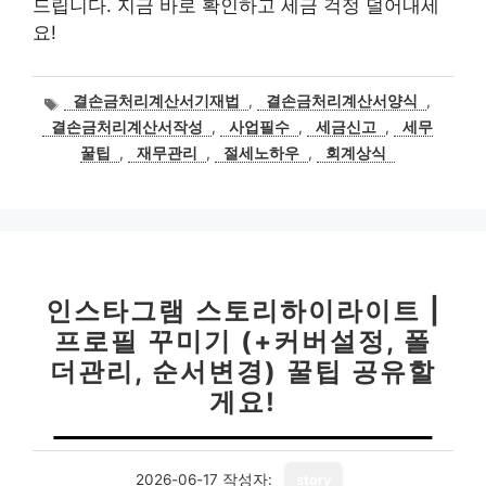
드립니다. 지금 바로 확인하고 세금 걱정 덜어내세
요!
태
결손금처리계산서기재법
,
결손금처리계산서양식
,
그
결손금처리계산서작성
,
사업필수
,
세금신고
,
세무
꿀팁
,
재무관리
,
절세노하우
,
회계상식
인스타그램 스토리하이라이트 |
프로필 꾸미기 (+커버설정, 폴
더관리, 순서변경) 꿀팁 공유할
게요!
2026-06-17
작성자:
story