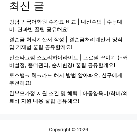
최신 글
강남구 국어학원 수강료 비교 | 내신수업 | 수능대
비, 단과반 꿀팁 공유해요!
결손금 처리계산서 작성 | 결손금처리계산서 양식
및 기재법 꿀팁 공유할게요!
인스타그램 스토리하이라이트 | 프로필 꾸미기 (+커
버설정, 폴더관리, 순서변경) 꿀팁 공유할게요!
토스뱅크 체크카드 해지 방법 알아봐요, 친구에게
추천해요!
한부모가정 지원 조건 및 혜택 | 아동양육비/학비/의
료비 지원 내용 꿀팁 공유해요!
Copyright © 2026