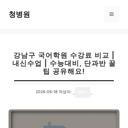
컨
텐
청병원
메
츠
로
뉴
건
너
뛰
기
강남구 국어학원 수강료 비교 |
내신수업 | 수능대비, 단과반 꿀
팁 공유해요!
2026-06-18
작성자:
story