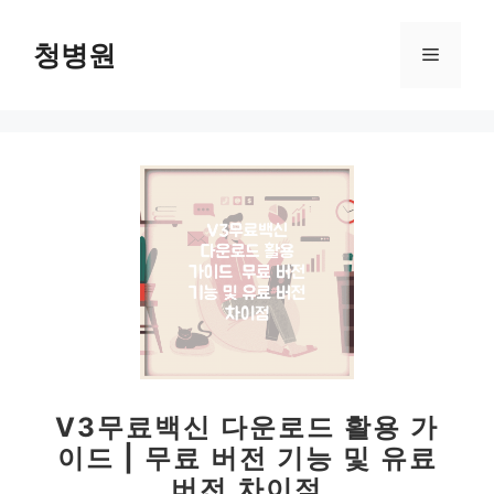
컨
텐
청병원
메
츠
로
뉴
건
너
뛰
기
V3무료백신 다운로드 활용 가
이드 | 무료 버전 기능 및 유료
버전 차이점