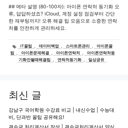
## 메타 설명 (80-100자): 아이폰 연락처 동기화 오
류, 답답하셨죠? iCloud, 계정 설정 점검부터 간단
한 재부팅까지! 오류 해결 팁 모음으로 소중한 연락
처를 안전하게 관리하세요.
태
IT꿀팁
,
데이터백업
,
스마트폰관리
,
아이폰꿀
그
팁
,
아이폰문제해결
,
아이폰연락처
,
아이폰연락처동
기화안될때해결팁
,
연락처동기화
,
일상공유
최신 글
강남구 국어학원 수강료 비교 | 내신수업 | 수능대
비, 단과반 꿀팁 공유해요!
결손금 처리계산서 작성 | 결손금처리계산서 양식