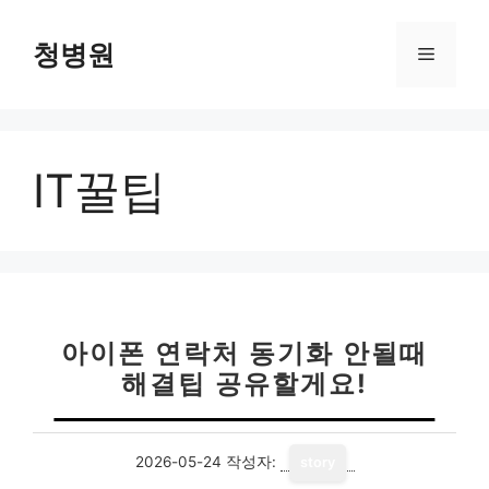
컨
텐
청병원
메
츠
로
뉴
건
너
IT꿀팁
뛰
기
아이폰 연락처 동기화 안될때
해결팁 공유할게요!
2026-05-24
작성자:
story