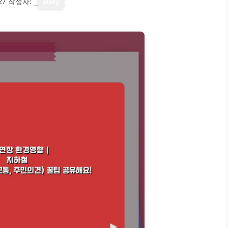
27
작성자:
story