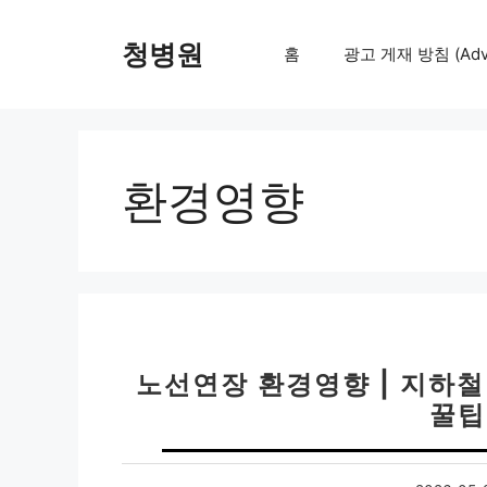
컨
텐
청병원
홈
광고 게재 방침 (Adver
츠
로
건
너
뛰
환경영향
기
노선연장 환경영향 | 지하철
꿀팁