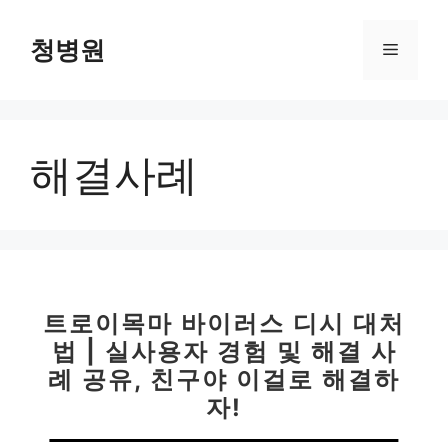
컨
텐
청병원
메
츠
로
뉴
건
너
해결사례
뛰
기
트로이목마 바이러스 디시 대처
법 | 실사용자 경험 및 해결 사
례 공유, 친구야 이걸로 해결하
자!