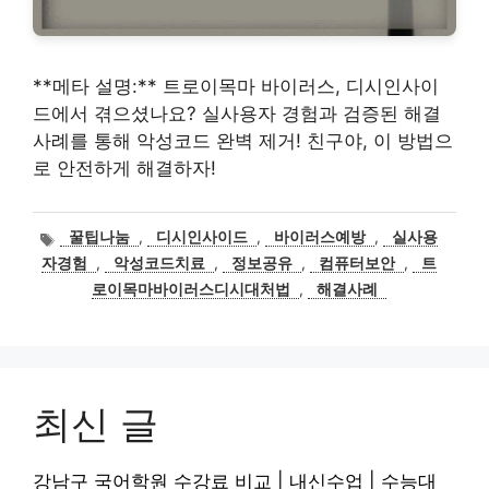
**메타 설명:** 트로이목마 바이러스, 디시인사이
드에서 겪으셨나요? 실사용자 경험과 검증된 해결
사례를 통해 악성코드 완벽 제거! 친구야, 이 방법으
로 안전하게 해결하자!
태
꿀팁나눔
,
디시인사이드
,
바이러스예방
,
실사용
그
자경험
,
악성코드치료
,
정보공유
,
컴퓨터보안
,
트
로이목마바이러스디시대처법
,
해결사례
최신 글
강남구 국어학원 수강료 비교 | 내신수업 | 수능대