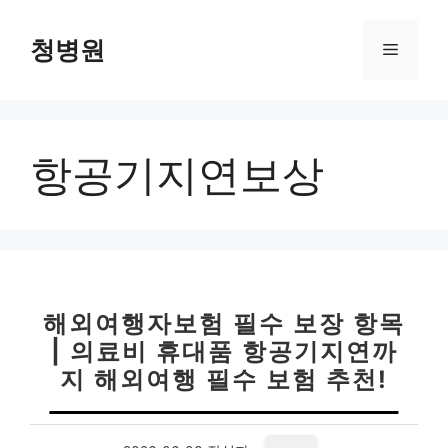
컨
텐
청병원
메
츠
로
뉴
건
너
항공기지연보상
뛰
기
해외여행자보험 필수 보장 항목
| 의료비 휴대품 항공기지연까
지 해외여행 필수 보험 추천!