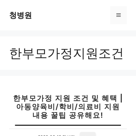
컨
텐
청병원
메
츠
로
뉴
건
너
한부모가정지원조건
뛰
기
한부모가정 지원 조건 및 혜택 |
아동양육비/학비/의료비 지원
내용 꿀팁 공유해요!