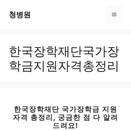
컨
텐
청병원
메
츠
로
뉴
건
너
한국장학재단국가장
뛰
기
학금지원자격총정리
한국장학재단 국가장학금 지원
자격 총정리, 궁금한 점 다 알려
드려요!