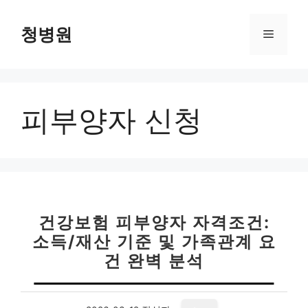
컨
텐
청병원
메
츠
로
뉴
건
너
피부양자 신청
뛰
기
건강보험 피부양자 자격조건:
소득/재산 기준 및 가족관계 요
건 완벽 분석