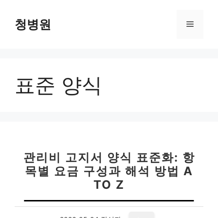
컨
텐
청병원
메
츠
로
뉴
건
너
표준 양식
뛰
기
관리비 고지서 양식 표준화: 항
목별 요금 구성과 해석 방법 A
TO Z