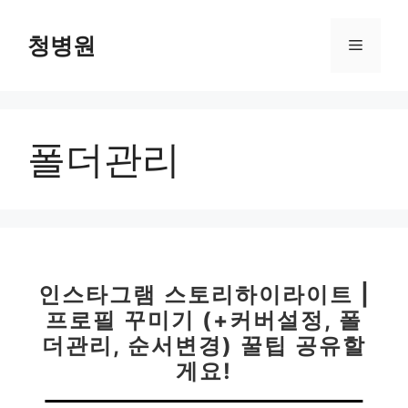
컨
텐
청병원
메
츠
로
뉴
건
너
폴더관리
뛰
기
인스타그램 스토리하이라이트 |
프로필 꾸미기 (+커버설정, 폴
더관리, 순서변경) 꿀팁 공유할
게요!