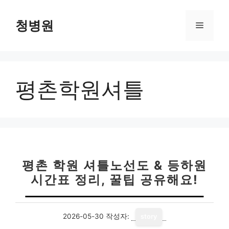
컨
텐
청병원
메
츠
로
뉴
건
너
평촌학원셔틀
뛰
기
평촌 학원 셔틀노선도 & 등하원
시간표 정리, 꿀팁 공유해요!
2026-05-30
작성자:
story