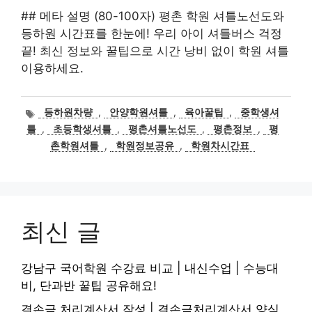
## 메타 설명 (80-100자) 평촌 학원 셔틀노선도와
등하원 시간표를 한눈에! 우리 아이 셔틀버스 걱정
끝! 최신 정보와 꿀팁으로 시간 낭비 없이 학원 셔틀
이용하세요.
태
등하원차량
,
안양학원셔틀
,
육아꿀팁
,
중학생셔
그
틀
,
초등학생셔틀
,
평촌셔틀노선도
,
평촌정보
,
평
촌학원셔틀
,
학원정보공유
,
학원차시간표
최신 글
강남구 국어학원 수강료 비교 | 내신수업 | 수능대
비, 단과반 꿀팁 공유해요!
결손금 처리계산서 작성 | 결손금처리계산서 양식