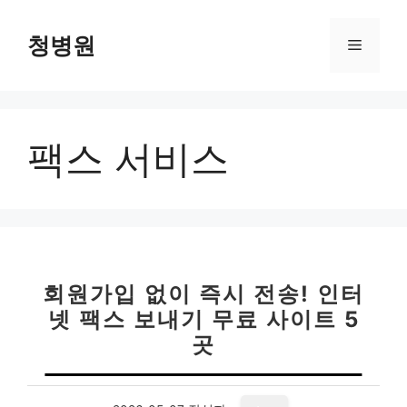
컨
텐
청병원
메
츠
로
뉴
건
너
팩스 서비스
뛰
기
회원가입 없이 즉시 전송! 인터
넷 팩스 보내기 무료 사이트 5
곳