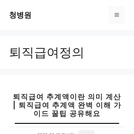
컨
텐
청병원
메
츠
로
뉴
건
너
퇴직급여정의
뛰
기
퇴직급여 추계액이란 의미 계산
| 퇴직급여 추계액 완벽 이해 가
이드 꿀팁 공유해요