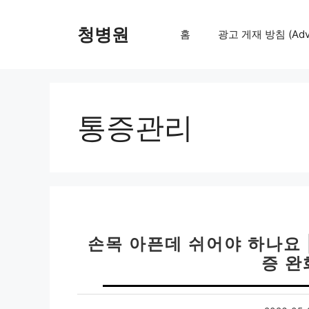
컨
텐
청병원
홈
광고 게재 방침 (Adver
츠
로
건
너
뛰
통증관리
기
손목 아픈데 쉬어야 하나요 | 
증 완