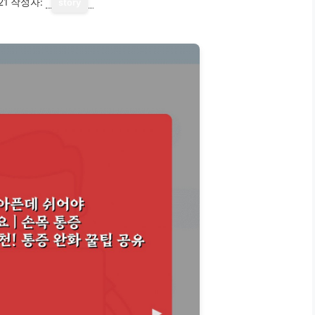
21
작성자:
story