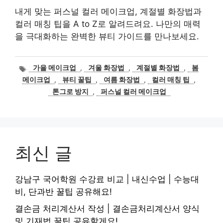
내게 맞는 퍼스널 컬러 메이크업, 계절별 화장법과
컬러 매칭 팁을 A to Z로 알려드려요. 나만의 매력
을 극대화하는 완벽한 뷰티 가이드를 만나보세요.
태
가을 메이크업
,
겨울 화장법
,
계절별 화장법
,
봄
그
메이크업
,
뷰티 꿀팁
,
여름 화장법
,
컬러 매칭 팁
,
톤그로 방지
,
퍼스널 컬러 메이크업
최신 글
강남구 국어학원 수강료 비교 | 내신수업 | 수능대
비, 단과반 꿀팁 공유해요!
결손금 처리계산서 작성 | 결손금처리계산서 양식
및 기재법 꿀팁 공유할게요!