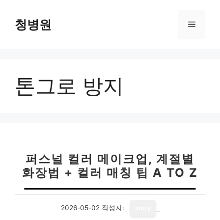
컨
텐
청병원
메
츠
로
뉴
건
너
톤그로 방지
뛰
기
퍼스널 컬러 메이크업, 계절별
화장법 + 컬러 매칭 팁 A TO Z
2026-05-02
작성자:
story