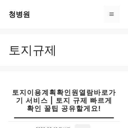
컨
텐
청병원
메
츠
로
뉴
건
너
토지규제
뛰
기
토지이용계획확인원열람바로가
기 서비스 | 토지 규제 빠르게
확인 꿀팁 공유할게요!