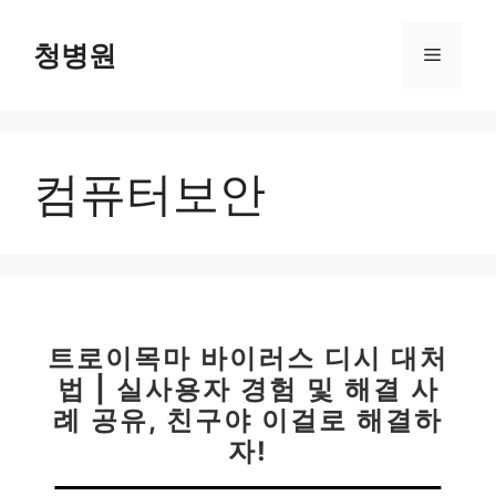
컨
텐
청병원
메
츠
로
뉴
건
너
컴퓨터보안
뛰
기
트로이목마 바이러스 디시 대처
법 | 실사용자 경험 및 해결 사
례 공유, 친구야 이걸로 해결하
자!