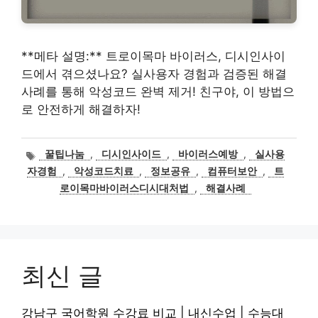
**메타 설명:** 트로이목마 바이러스, 디시인사이
드에서 겪으셨나요? 실사용자 경험과 검증된 해결
사례를 통해 악성코드 완벽 제거! 친구야, 이 방법으
로 안전하게 해결하자!
태
꿀팁나눔
,
디시인사이드
,
바이러스예방
,
실사용
그
자경험
,
악성코드치료
,
정보공유
,
컴퓨터보안
,
트
로이목마바이러스디시대처법
,
해결사례
최신 글
강남구 국어학원 수강료 비교 | 내신수업 | 수능대