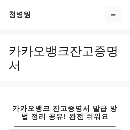
컨
텐
청병원
메
츠
로
뉴
건
너
카카오뱅크잔고증명
뛰
기
서
카카오뱅크 잔고증명서 발급 방
법 정리 공유! 완전 쉬워요