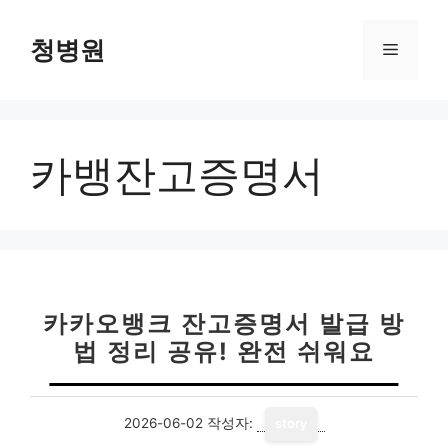
컨
텐
청병원
메
츠
로
뉴
건
너
카뱅잔고증명서
뛰
기
카카오뱅크 잔고증명서 발급 방
법 정리 공유! 완전 쉬워요
2026-06-02
작성자:
story