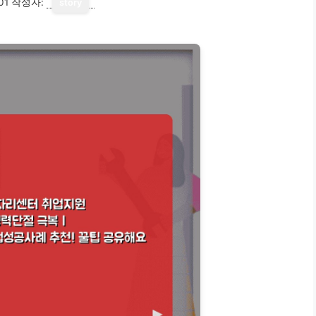
01
작성자:
story