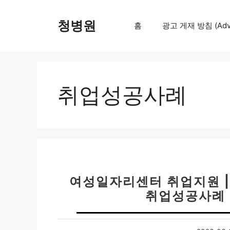
컨
텐
청병원
홈
광고 게재 방침 (Adver
츠
로
건
너
뛰
취업성공사례
기
여성일자리센터 취업지원 | 
취업성공사례 