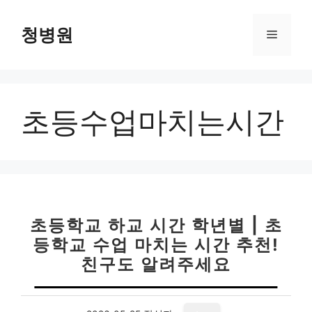
컨
텐
청병원
메
츠
로
뉴
건
너
초등수업마치는시간
뛰
기
초등학교 하교 시간 학년별 | 초
등학교 수업 마치는 시간 추천!
친구도 알려주세요