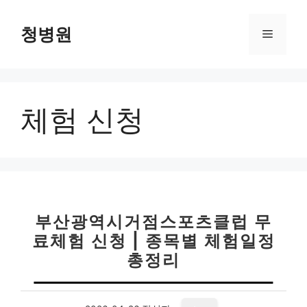
컨
텐
청병원
메
츠
로
뉴
건
너
체험 신청
뛰
기
부산광역시거점스포츠클럽 무
료체험 신청 | 종목별 체험일정
총정리