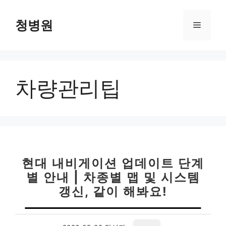
컨
텐
청병원
메
츠
로
뉴
건
너
차량관리팁
뛰
기
현대 내비게이션 업데이트 단계
별 안내 | 차종별 맵 및 시스템
갱신, 같이 해봐요!