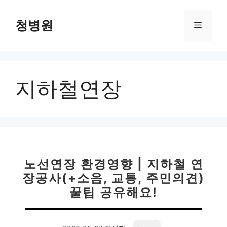
컨
텐
청병원
메
츠
로
뉴
건
너
지하철연장
뛰
기
노선연장 환경영향 | 지하철 연
장공사(+소음, 교통, 주민의견)
꿀팁 공유해요!