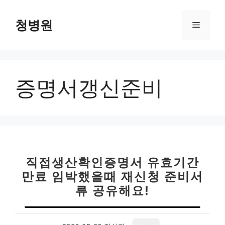
컨
텐
청병원
메
츠
로
뉴
건
너
증명서갱신준비
뛰
기
직접생산확인증명서 유효기간
만료 임박했을때 재신청 준비서
류 공유해요!