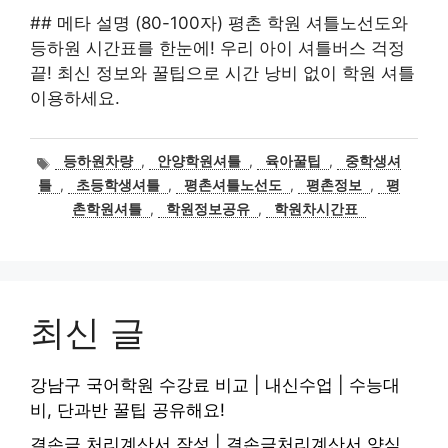
## 메타 설명 (80-100자) 평촌 학원 셔틀노선도와
등하원 시간표를 한눈에! 우리 아이 셔틀버스 걱정
끝! 최신 정보와 꿀팁으로 시간 낭비 없이 학원 셔틀
이용하세요.
태
등하원차량
,
안양학원셔틀
,
육아꿀팁
,
중학생셔
그
틀
,
초등학생셔틀
,
평촌셔틀노선도
,
평촌정보
,
평
촌학원셔틀
,
학원정보공유
,
학원차시간표
최신 글
강남구 국어학원 수강료 비교 | 내신수업 | 수능대
비, 단과반 꿀팁 공유해요!
결손금 처리계산서 작성 | 결손금처리계산서 양식