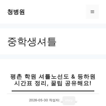
컨
텐
청병원
메
츠
로
뉴
건
너
중학생셔틀
뛰
기
평촌 학원 셔틀노선도 & 등하원
시간표 정리, 꿀팁 공유해요!
2026-05-30
작성자:
story