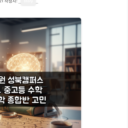
21
작성자:
story