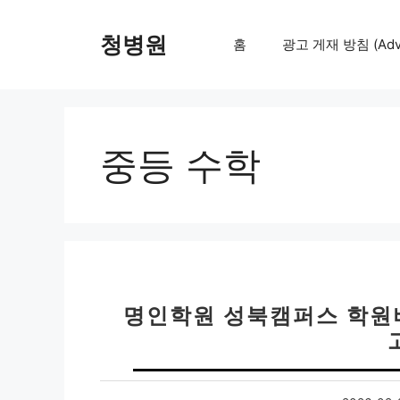
컨
텐
청병원
홈
광고 게재 방침 (Adver
츠
로
건
너
뛰
중등 수학
기
명인학원 성북캠퍼스 학원비