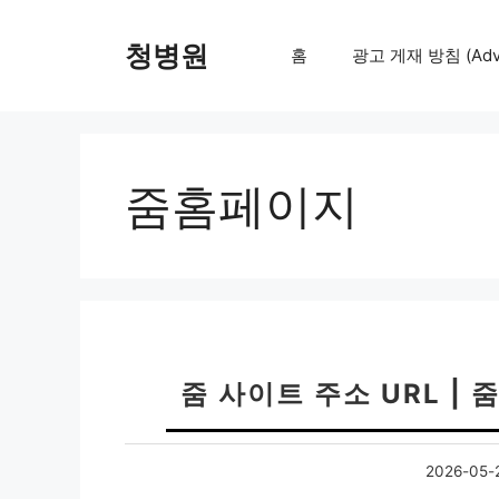
컨
텐
청병원
홈
광고 게재 방침 (Adver
츠
로
건
너
뛰
줌홈페이지
기
줌 사이트 주소 URL |
2026-05-