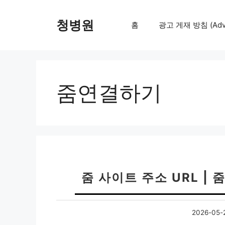
컨
텐
청병원
홈
광고 게재 방침 (Adver
츠
로
건
너
뛰
줌연결하기
기
줌 사이트 주소 URL |
2026-05-