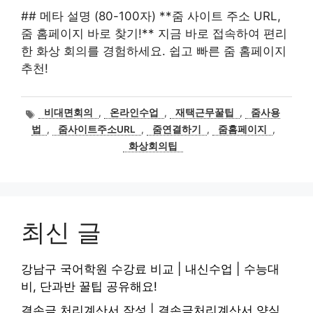
## 메타 설명 (80-100자) **줌 사이트 주소 URL,
줌 홈페이지 바로 찾기!** 지금 바로 접속하여 편리
한 화상 회의를 경험하세요. 쉽고 빠른 줌 홈페이지
추천!
태
비대면회의
,
온라인수업
,
재택근무꿀팁
,
줌사용
그
법
,
줌사이트주소URL
,
줌연결하기
,
줌홈페이지
,
화상회의팁
최신 글
강남구 국어학원 수강료 비교 | 내신수업 | 수능대
비, 단과반 꿀팁 공유해요!
결손금 처리계산서 작성 | 결손금처리계산서 양식