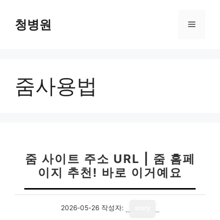
컨
텐
청병원
메
츠
로
뉴
건
너
줌사용법
뛰
기
줌 사이트 주소 URL | 줌 홈페
이지 추천! 바로 이거예요
2026-05-26
작성자:
story