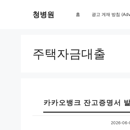
컨
텐
청병원
홈
광고 게재 방침 (Adver
츠
로
건
너
뛰
주택자금대출
기
카카오뱅크 잔고증명서 발
2026-06-