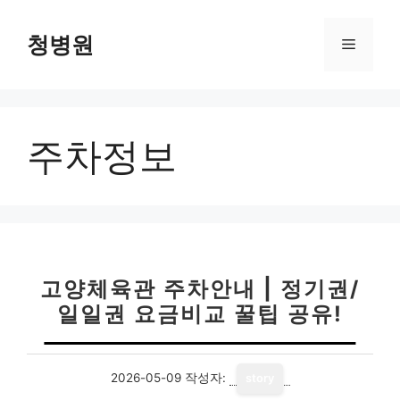
컨
텐
청병원
메
츠
로
뉴
건
너
주차정보
뛰
기
고양체육관 주차안내 | 정기권/
일일권 요금비교 꿀팁 공유!
2026-05-09
작성자:
story