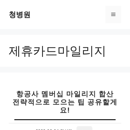
컨
텐
청병원
메
츠
로
뉴
건
너
제휴카드마일리지
뛰
기
항공사 멤버십 마일리지 합산
전략적으로 모으는 팁 공유할게
요!