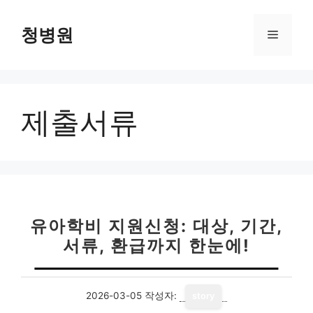
컨
텐
청병원
메
츠
로
뉴
건
너
제출서류
뛰
기
유아학비 지원신청: 대상, 기간,
서류, 환급까지 한눈에!
2026-03-05
작성자:
story