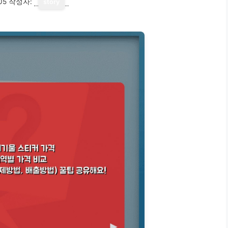
05
작성자:
story