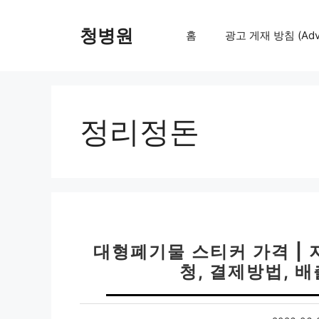
컨
텐
청병원
홈
광고 게재 방침 (Adver
츠
로
건
너
뛰
정리정돈
기
대형폐기물 스티커 가격 | 
청, 결제방법, 