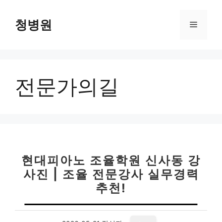
컨
텐
청병원
메
츠
로
뉴
건
너
전문가의길
뛰
기
현대피아노 조율학원 신사동 강
사진 | 조율 전문강사 실무경력
추천!