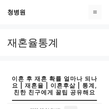
컨
텐
청병원
메
츠
로
뉴
건
너
재혼율통계
뛰
기
이혼 후 재혼 확률 얼마나 되나
요 | 재혼율 | 이혼후삶 | 통계,
친한 친구에게 꿀팁 공유해요