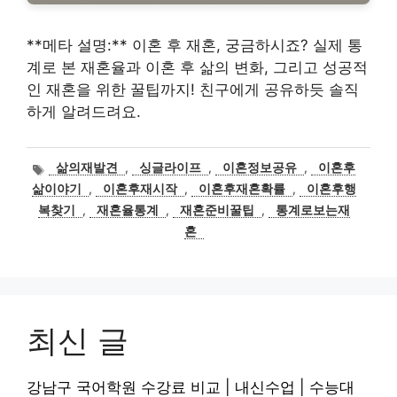
**메타 설명:** 이혼 후 재혼, 궁금하시죠? 실제 통
계로 본 재혼율과 이혼 후 삶의 변화, 그리고 성공적
인 재혼을 위한 꿀팁까지! 친구에게 공유하듯 솔직
하게 알려드려요.
태
삶의재발견
,
싱글라이프
,
이혼정보공유
,
이혼후
그
삶이야기
,
이혼후재시작
,
이혼후재혼확률
,
이혼후행
복찾기
,
재혼율통계
,
재혼준비꿀팁
,
통계로보는재
혼
최신 글
강남구 국어학원 수강료 비교 | 내신수업 | 수능대