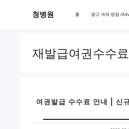
컨
텐
청병원
홈
광고 게재 방침 (Adver
츠
로
건
너
뛰
재발급여권수수료
기
여권발급 수수료 안내 | 신