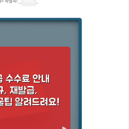
31
작성자:
story