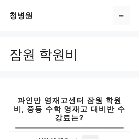
컨
텐
청병원
메
츠
로
뉴
건
너
잠원 학원비
뛰
기
파인만 영재고센터 잠원 학원
비, 중등 수학 영재고 대비반 수
강료는?