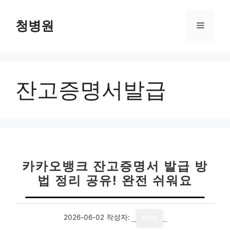
컨
텐
청병원
메
츠
로
뉴
건
너
잔고증명서발급
뛰
기
카카오뱅크 잔고증명서 발급 방
법 정리 공유! 완전 쉬워요
2026-06-02
작성자:
story