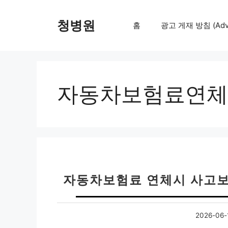
컨
텐
청병원
홈
광고 게재 방침 (Adver
츠
로
건
너
뛰
자동차보험료연체
기
자동차보험료 연체시 사고보
2026-06-