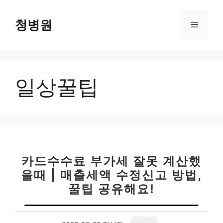
컨
텐
청병원
메
츠
로
뉴
건
너
일상꿀팁
뛰
기
카드수수료 부가세 잘못 계산했
을때 | 매출세액 수정신고 방법,
꿀팁 공유해요!