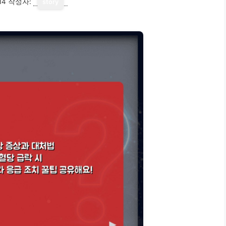
14
작성자:
story