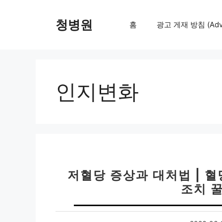
컨
텐
청병원
홈
광고 게재 방침 (Adver
츠
로
건
너
뛰
인지변화
기
저혈당 증상과 대처법 | 혈
조치 