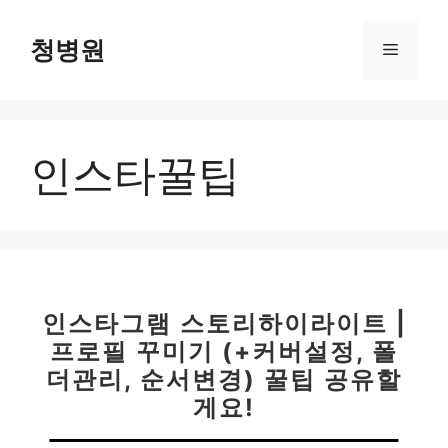
컨
텐
청병원
메
츠
로
뉴
건
너
인스타꿀팁
뛰
기
인스타그램 스토리하이라이트 |
프로필 꾸미기 (+커버설정, 폴
더관리, 순서변경) 꿀팁 공유할
게요!