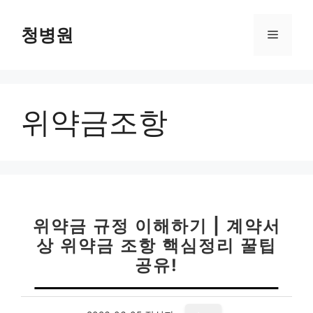
컨
텐
청병원
메
츠
로
뉴
건
너
위약금조항
뛰
기
위약금 규정 이해하기 | 계약서
상 위약금 조항 핵심정리 꿀팁
공유!