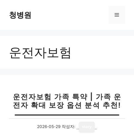
컨
텐
청병원
메
츠
로
뉴
건
너
운전자보험
뛰
기
운전자보험 가족 특약 | 가족 운
전자 확대 보장 옵션 분석 추천!
2026-05-29
작성자:
story