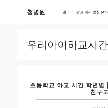
컨
텐
청병원
홈
광고 게재 방침 (Adver
츠
로
건
너
뛰
우리아이하교시간
기
초등학교 하교 시간 학년별 
친구도