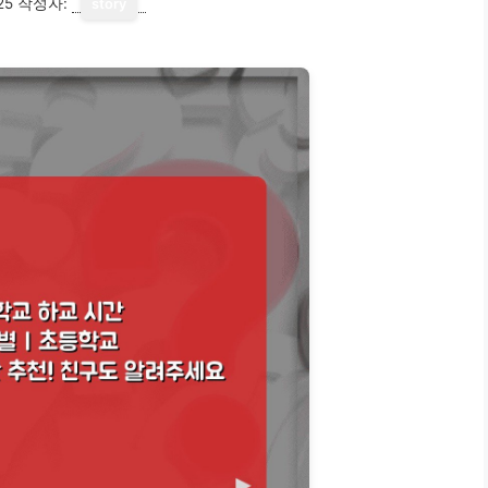
25
작성자:
story