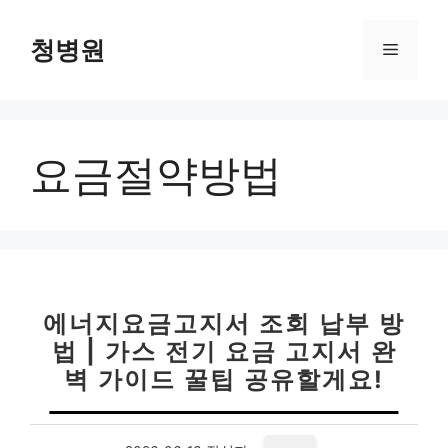
컨
텐
청병원
메
츠
로
뉴
건
너
요금절약방법
뛰
기
에너지요금고지서 조회 납부 방
법 | 가스 전기 요금 고지서 완
벽 가이드 꿀팁 공유할게요!