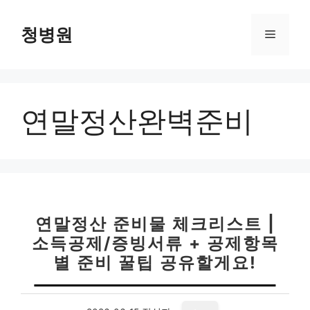
컨
텐
청병원
메
츠
로
뉴
건
너
연말정산완벽준비
뛰
기
연말정산 준비물 체크리스트 |
소득공제/증빙서류 + 공제항목
별 준비 꿀팁 공유할게요!